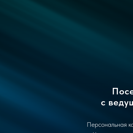
Посе
с веду
Персональная ко