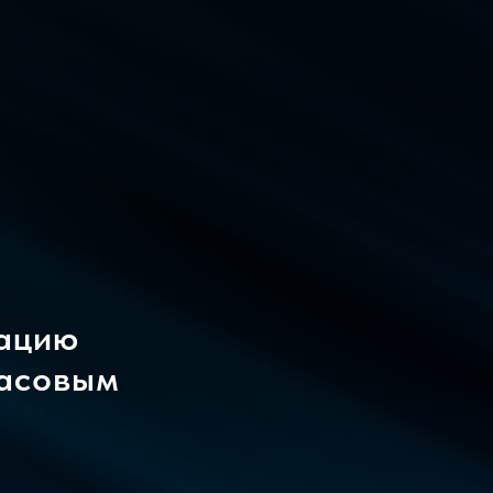
тацию
расовым