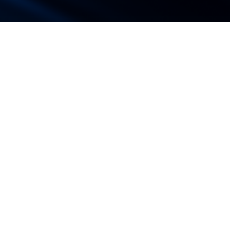
пишитесь на консультацию прямо сей
+7 964 500 25 31
Email: vmikhailov@youbrandglobal.ru